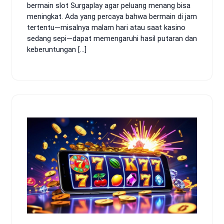
bermain slot Surgaplay agar peluang menang bisa
meningkat. Ada yang percaya bahwa bermain di jam
tertentu—misalnya malam hari atau saat kasino
sedang sepi—dapat memengaruhi hasil putaran dan
keberuntungan […]