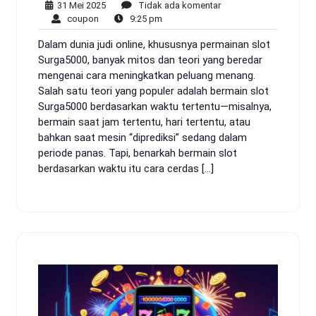
31
Tidak
31 Mei 2025
Tidak ada komentar
coupon
Mei
9:25
ada
coupon
9:25 pm
2025
pm
komentar
Dalam dunia judi online, khususnya permainan slot
Surga5000, banyak mitos dan teori yang beredar
mengenai cara meningkatkan peluang menang.
Salah satu teori yang populer adalah bermain slot
Surga5000 berdasarkan waktu tertentu—misalnya,
bermain saat jam tertentu, hari tertentu, atau
bahkan saat mesin “diprediksi” sedang dalam
periode panas. Tapi, benarkah bermain slot
berdasarkan waktu itu cara cerdas […]