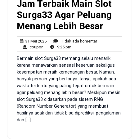
Jam Terbaik Main Slot
Surga33 Agar Peluang
Menang Lebih Besar
31
Tidak
31 Mei 2025
Tidak ada komentar
coupon
Mei
9:25
ada
coupon
9:25 pm
2025
pm
komentar
Bermain slot Surga33 memang selalu menarik
karena menawarkan sensasi keseruan sekaligus
kesempatan meraih kemenangan besar. Namun,
banyak pemain yang bertanya-tanya, apakah ada
waktu tertentu yang paling tepat untuk bermain
agar peluang menang lebih besar? Meskipun mesin
slot Surga33 didasarkan pada sistem RNG
(Random Number Generator) yang membuat
hasilnya acak dan tidak bisa diprediksi, pengalaman
dan […]