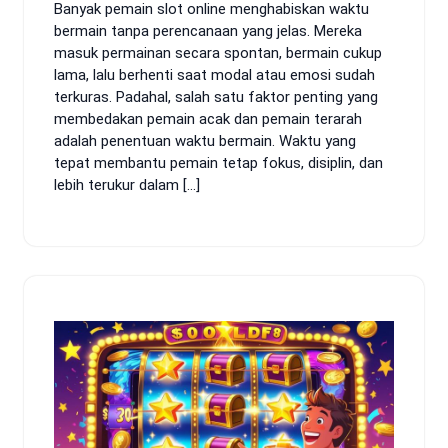
Banyak pemain slot online menghabiskan waktu
bermain tanpa perencanaan yang jelas. Mereka
masuk permainan secara spontan, bermain cukup
lama, lalu berhenti saat modal atau emosi sudah
terkuras. Padahal, salah satu faktor penting yang
membedakan pemain acak dan pemain terarah
adalah penentuan waktu bermain. Waktu yang
tepat membantu pemain tetap fokus, disiplin, dan
lebih terukur dalam […]