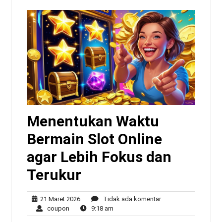
Menentukan Waktu
Bermain Slot Online
agar Lebih Fokus dan
Terukur
21
Tidak
21 Maret 2026
Tidak ada komentar
coupon
Maret
9:18
ada
coupon
9:18 am
2026
am
komentar