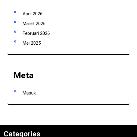
April 2026
Maret 2026
Februari 2026
Mei 2025
Meta
Masuk
Categories