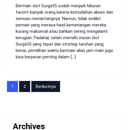
2025
pm
komentar
Bermain slot Surga55 sudah menjadi hiburan
favorit banyak orang karena kemudahan akses dan
sensasi menantangnya. Namun, tidak sedikit
pemain yang merasa hasil kemenangan mereka
kurang maksimal atau bahkan sering mengalami
kerugian. Padahal, selain memilih mesin slot
Surga55 yang tepat dan strategi taruhan yang
benar, pemilihan waktu bermain alias jam main juga
bisa berperan penting dalam […]
Paginasi
1
2
Berikutnya
pos
Archives