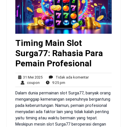
Timing Main Slot
Surga77: Rahasia Para
Pemain Profesional
31
Tidak
31 Mei 2025
Tidak ada komentar
coupon
Mei
9:25
ada
coupon
9:25 pm
2025
pm
komentar
Dalam dunia permainan slot Surga77, banyak orang
menganggap kemenangan sepenuhnya bergantung
pada keberuntungan. Namun, pemain profesional
menyadari ada faktor lain yang tidak kalah penting
yaitu timing atau waktu bermain yang tepat.
Meskipun mesin slot Surga77 beroperasi dengan