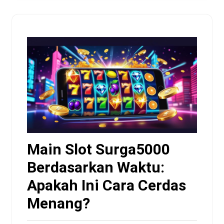
Main Slot Surga5000
Berdasarkan Waktu:
Apakah Ini Cara Cerdas
Menang?