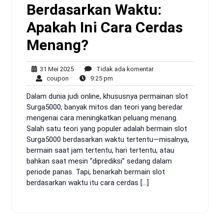
Berdasarkan Waktu:
Apakah Ini Cara Cerdas
Menang?
31
Tidak
31 Mei 2025
Tidak ada komentar
coupon
Mei
9:25
ada
coupon
9:25 pm
2025
pm
komentar
Dalam dunia judi online, khususnya permainan slot
Surga5000, banyak mitos dan teori yang beredar
mengenai cara meningkatkan peluang menang.
Salah satu teori yang populer adalah bermain slot
Surga5000 berdasarkan waktu tertentu—misalnya,
bermain saat jam tertentu, hari tertentu, atau
bahkan saat mesin “diprediksi” sedang dalam
periode panas. Tapi, benarkah bermain slot
berdasarkan waktu itu cara cerdas […]