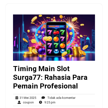
Timing Main Slot
Surga77: Rahasia Para
Pemain Profesional
31
Tidak
31 Mei 2025
Tidak ada komentar
coupon
Mei
9:25
ada
coupon
9:25 pm
2025
pm
komentar