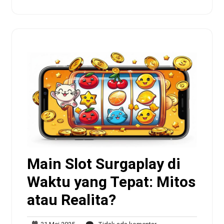
Main Slot Surgaplay di
Waktu yang Tepat: Mitos
atau Realita?
31
Tidak