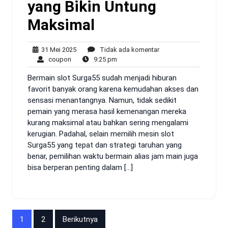
yang Bikin Untung
Maksimal
31
Tidak
31 Mei 2025
Tidak ada komentar
coupon
Mei
9:25
ada
coupon
9:25 pm
2025
pm
komentar
Bermain slot Surga55 sudah menjadi hiburan
favorit banyak orang karena kemudahan akses dan
sensasi menantangnya. Namun, tidak sedikit
pemain yang merasa hasil kemenangan mereka
kurang maksimal atau bahkan sering mengalami
kerugian. Padahal, selain memilih mesin slot
Surga55 yang tepat dan strategi taruhan yang
benar, pemilihan waktu bermain alias jam main juga
bisa berperan penting dalam […]
Paginasi
1
2
Berikutnya