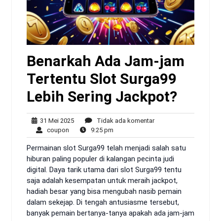
Benarkah Ada Jam-jam
Tertentu Slot Surga99
Lebih Sering Jackpot?
31
Tidak
31 Mei 2025
Tidak ada komentar
coupon
Mei
9:25
ada
coupon
9:25 pm
2025
pm
komentar
Permainan slot Surga99 telah menjadi salah satu
hiburan paling populer di kalangan pecinta judi
digital. Daya tarik utama dari slot Surga99 tentu
saja adalah kesempatan untuk meraih jackpot,
hadiah besar yang bisa mengubah nasib pemain
dalam sekejap. Di tengah antusiasme tersebut,
banyak pemain bertanya-tanya apakah ada jam-jam