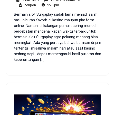
31 Mei 2025
Tidak ada komentar
coupon
Mei
9:25
ada
coupon
9:25 pm
2025
pm
komentar
Bermain slot Surgaplay sudah lama menjadi salah
satu hiburan favorit di kasino maupun platform
online. Namun, di kalangan pemain sering muncul
perdebatan mengenai kapan waktu terbaik untuk
bermain slot Surgaplay agar peluang menang bisa
meningkat. Ada yang percaya bahwa bermain di jam
tertentu—misalnya malam hari atau saat kasino
sedang sepi—dapat memengaruhi hasil putaran dan
keberuntungan […]