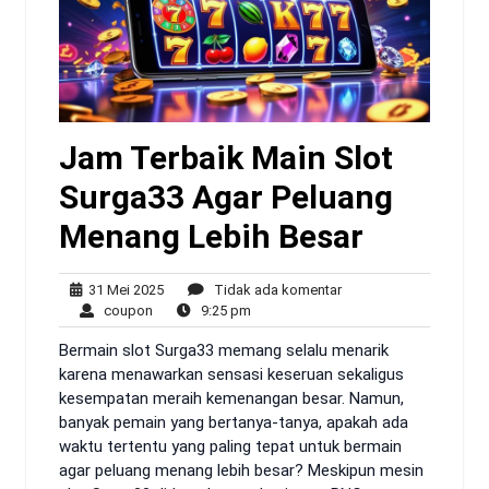
Jam Terbaik Main Slot
Surga33 Agar Peluang
Menang Lebih Besar
31
Tidak
31 Mei 2025
Tidak ada komentar
coupon
Mei
9:25
ada
coupon
9:25 pm
2025
pm
komentar
Bermain slot Surga33 memang selalu menarik
karena menawarkan sensasi keseruan sekaligus
kesempatan meraih kemenangan besar. Namun,
banyak pemain yang bertanya-tanya, apakah ada
waktu tertentu yang paling tepat untuk bermain
agar peluang menang lebih besar? Meskipun mesin