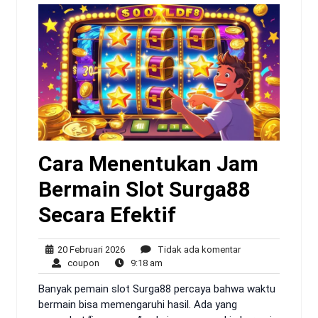
Cara Menentukan Jam
Bermain Slot Surga88
Secara Efektif
20
Tidak
20 Februari 2026
Tidak ada komentar
coupon
Februari
9:18
ada
coupon
9:18 am
2026
am
komentar
Banyak pemain slot Surga88 percaya bahwa waktu
bermain bisa memengaruhi hasil. Ada yang